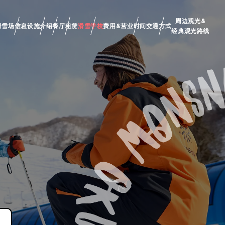
周边观光&
滑雪场信息
设施介绍
餐厅
租赁
滑雪学校
费用&营业时间
交通方式
经典观光路线