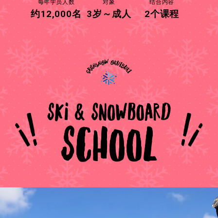
每年学员人数
对象
结合内容
约12,000名
3岁～成人
2个课程